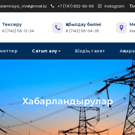
Тіл
 priemnaya_mret@mret.kz
+7 (747) 832-93-69
Instagram
Тексеру
Қабылдау бөлімі
М
8 (7142) 56-12-34
8 (7142) 56-04-35
Ки
меттер
Сатып алу
Біздің газет
Ақпара
Хабарландырулар