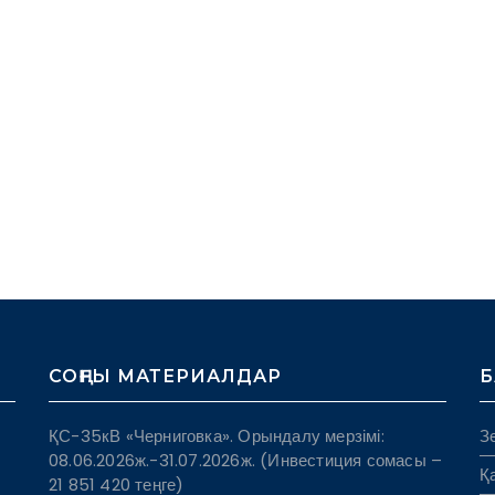
І
СОҢҒЫ МАТЕРИАЛДАР
Б
ҚС-35кВ «Черниговка». Орындалу мерзімі:
З
08.06.2026ж.-31.07.2026ж. (Инвестиция сомасы –
Қ
21 851 420 теңге)