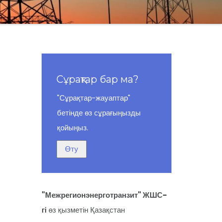
Сұрақтар бар ма?
"Сұрақтар-жауаптар"
бетінде өз сұрағыңызды
қойыңыз.
"Межрегионэнерготранзит" ЖШС-
гі
өз қызметін Қазақстан