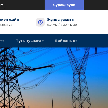
 ▾
Сұрақ-жауап
екен жайы
Жұмыс уақыты
евская 28
ДС-ЖМ / 8:30 - 17:30
т
Тұтынушыға
Байланыс