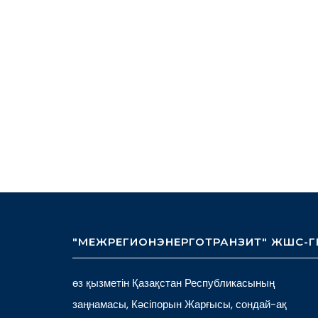
"МЕЖРЕГИОНЭНЕРГОТРАНЗИТ" ЖШС-Г
өз қызметін Қазақстан Республикасының
заңнамасы, Кәсіпорын Жарғысы, сондай-ақ