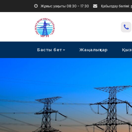
Жұмыс уақыты 08:30 - 17:30
Қабылдау бөлімі:
Басты бет
Жаңалықтар
Қыз