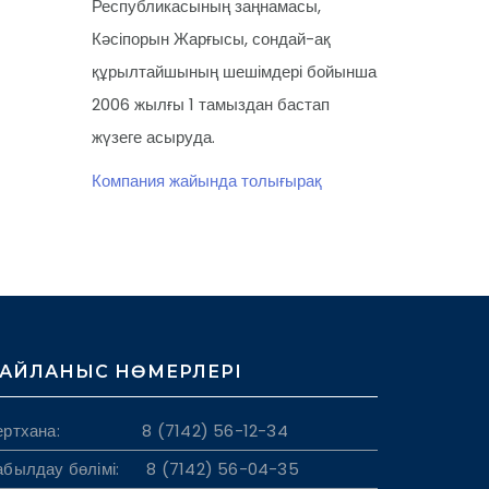
Республикасының заңнамасы,
Кәсіпорын Жарғысы, сондай-ақ
құрылтайшының шешімдері бойынша
2006 жылғы 1 тамыздан бастап
жүзеге асыруда.
Компания жайында толығырақ
АЙЛАНЫС НӨМЕРЛЕРІ
ертхана: 8 (7142) 56-12-34
абылдау бөлімі: 8 (7142) 56-04-35