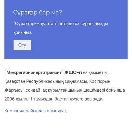
Сұрақтар бар ма?
"Сұрақтар-жауаптар" бетінде өз сұрағыңызды
қойыңыз.
"Межрегионэнерготранзит" ЖШС-гі
өз қызметін
Қазақстан Республикасының заңнамасы, Кәсіпорын
Жарғысы, сондай-ақ құрылтайшының шешімдері бойынша
2006 жылғы 1 тамыздан бастап жүзеге асыруда.
Компания жайында толығырақ