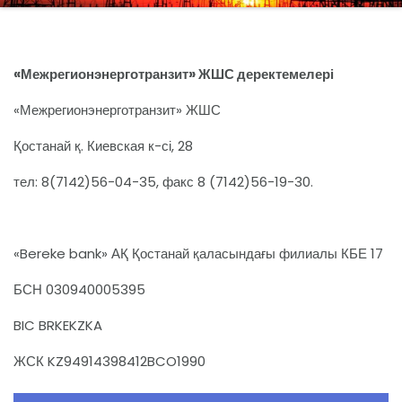
«Межрегионэнерготранзит» ЖШС деректемелері
«Межрегионэнерготранзит» ЖШС
Қостанай қ. Киевская к-сі, 28
тел: 8(7142)56-04-35, факс 8 (7142)56-19-30.
«Bereke bank» АҚ Қостанай қаласындағы филиалы КБЕ 17
БСН 030940005395
BIC BRKEKZKA
ЖСК KZ94914398412BCO1990