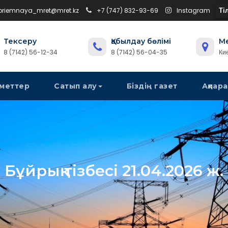
Тіл
 priemnaya_mret@mret.kz
+7 (747) 832-93-69
Instagram
Тексеру
Қабылдау бөлімі
М
8 (7142) 56-12-34
8 (7142) 56-04-35
Ки
меттер
Сатып алу
Біздің газет
Ақпара
Бұйрық тізбесі 21.04.2026 ж.