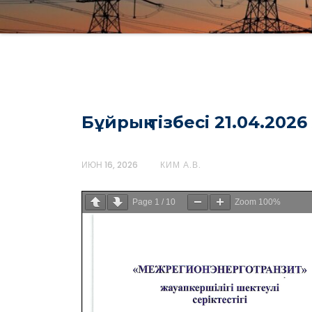
Бұйрық тізбесі 21.04.2026
ИЮН 16, 2026
КИМ А.В.
Page
1
/
10
Zoom
100%