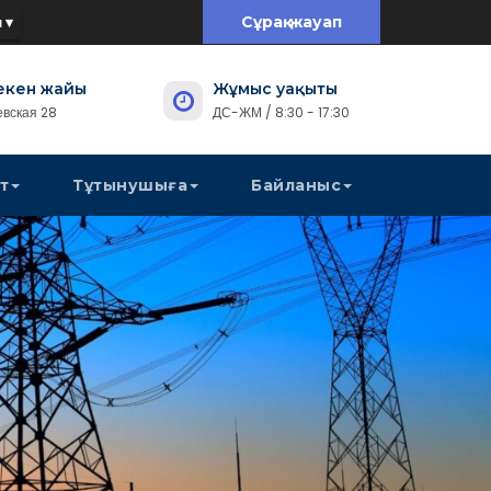
 ▾
Сұрақ-жауап
екен жайы
Жұмыс уақыты
евская 28
ДС-ЖМ / 8:30 - 17:30
т
Тұтынушыға
Байланыс