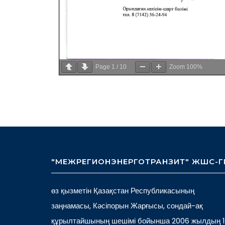
Page
1
/
10
Zoom
100%
"МЕЖРЕГИОНЭНЕРГОТРАНЗИТ" ЖШС-Г
өз қызметін Қазақстан Республикасының
заңнамасы, Кәсіпорын Жарғысы, сондай-ақ
құрылтайшының шешімі бойынша 2006 жылдың 1