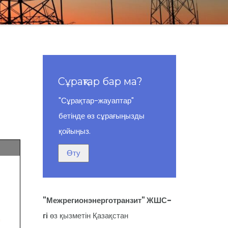
Сұрақтар бар ма?
"Сұрақтар-жауаптар"
бетінде өз сұрағыңызды
қойыңыз.
"Межрегионэнерготранзит" ЖШС-
гі
өз қызметін Қазақстан