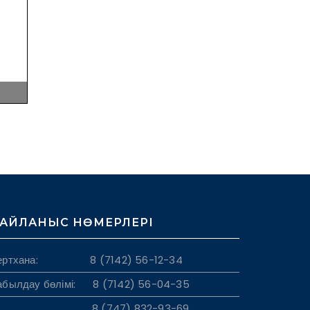
АЙЛАНЫС НӨМЕРЛЕРІ
ертхана: 8 (7142) 56-12-34
абылдау бөлімі: 8 (7142) 56-04-35
8 (747) 832-93-69