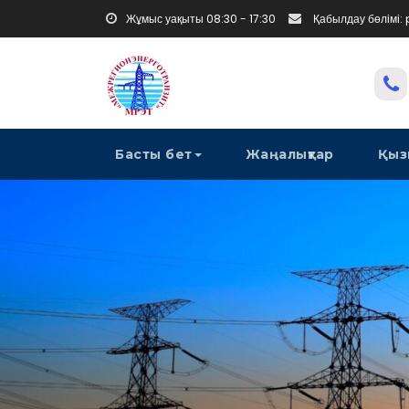
Жұмыс уақыты 08:30 - 17:30
Қабылдау бөлімі:
Басты бет
Жаңалықтар
Қыз