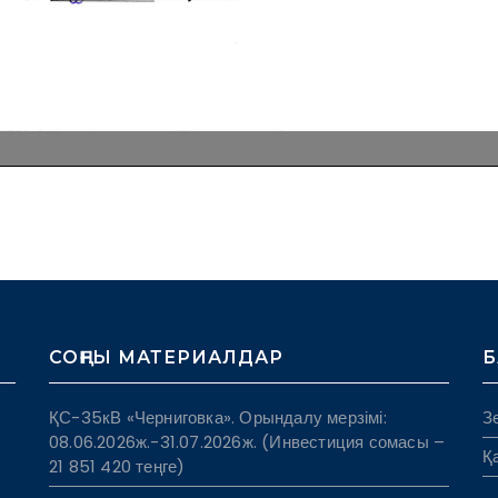
І
СОҢҒЫ МАТЕРИАЛДАР
Б
ҚС-35кВ «Черниговка». Орындалу мерзімі:
З
08.06.2026ж.-31.07.2026ж. (Инвестиция сомасы –
Қ
21 851 420 теңге)