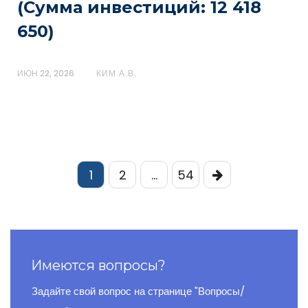
(Сумма инвестиций: 12 418
650)
ИЮН 22, 2026
КИМ А.В.
Пагинация
1
2
…
54
записей
Имеются вопросы?
Задайте свой вопрос на странице "Вопросы/