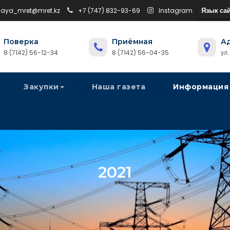
Язык сай
naya_mret@mret.kz
+7 (747) 832-93-69
Instagram
Поверка
Приёмная
А
8 (7142) 56-12-34
8 (7142) 56-04-35
ул
Закупки
Наша газета
Информация
2021