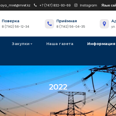
Язык сай
naya_mret@mret.kz
+7 (747) 832-93-69
Instagram
Поверка
Приёмная
А
8 (7142) 56-12-34
8 (7142) 56-04-35
ул
Закупки
Наша газета
Информация
2022