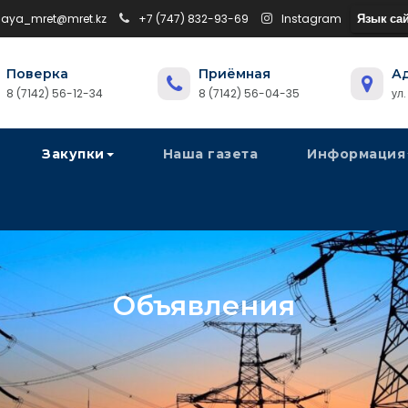
Язык сай
naya_mret@mret.kz
+7 (747) 832-93-69
Instagram
Поверка
Приёмная
А
8 (7142) 56-12-34
8 (7142) 56-04-35
ул
Закупки
Наша газета
Информация
Объявления