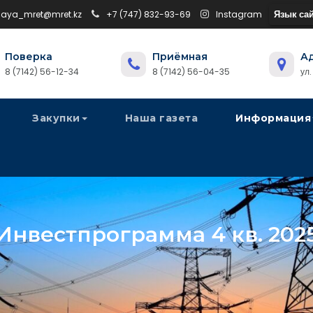
Язык сай
naya_mret@mret.kz
+7 (747) 832-93-69
Instagram
Поверка
Приёмная
А
8 (7142) 56-12-34
8 (7142) 56-04-35
ул
Закупки
Наша газета
Информация
Инвестпрограмма 4 кв. 202