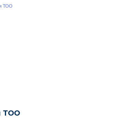
ия ТОО
я ТОО