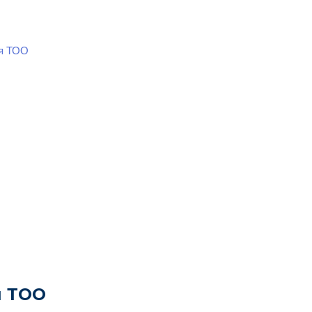
ия ТОО
я ТОО