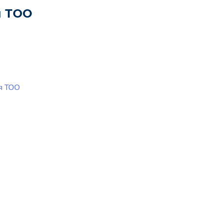
я ТОО
ия ТОО