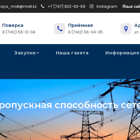
Язык сай
naya_mret@mret.kz
+7 (747) 832-93-69
Instagram
Поверка
Приёмная
А
8 (7142) 56-12-34
8 (7142) 56-04-35
ул
Закупки
Наша газета
Информация
ропускная способность сет