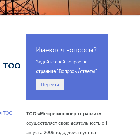
Имеются вопросы?
Задайте свой вопрос на
я ТОО
странице "Вопросы/ответы"
ия ТОО
ТОО «Межрегионэнерготранзит»
осуществляет свою деятельность с 1
августа 2006 года, действует на