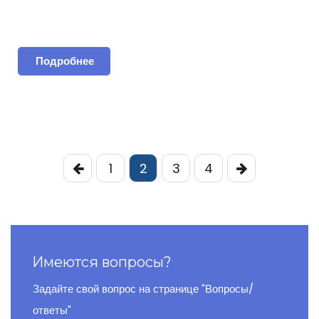
Подробнее
Пагинация
1
2
3
4
записей
Имеются вопросы?
Задайте свой вопрос на странице "Вопросы/
ответы"