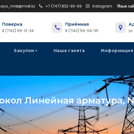
Язык сай
naya_mret@mret.kz
+7 (747) 832-93-69
Instagram
Поверка
Приёмная
А
8 (7142) 56-12-34
8 (7142) 56-04-35
ул
Закупки
Наша газета
Информация
окол Линейная арматура, №