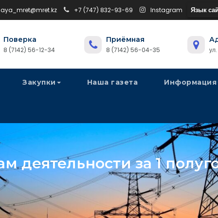
Язык сай
naya_mret@mret.kz
+7 (747) 832-93-69
Instagram
Поверка
Приёмная
А
8 (7142) 56-12-34
8 (7142) 56-04-35
ул
Закупки
Наша газета
Информация
ам деятельности за 1 полуг